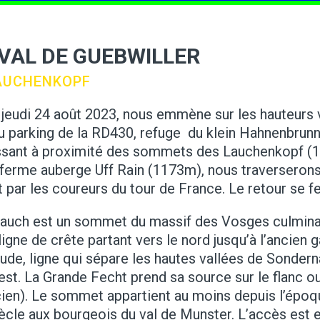
VAL DE GUEBWILLER
LAUCHENKOPF
ce jeudi 24 août 2023, nous emmène sur les hauteurs 
 au parking de la RD430, refuge du klein Hahnenbr
assant à proximité des sommets des Lauchenkopf (
 ferme auberge Uff Rain (1173m), nous traverserons
ar les coureurs du tour de France. Le retour se f
Lauch est un sommet du massif des Vosges culminan
e ligne de crête partant vers le nord jusqu’à l’ancie
tude, ligne qui sépare les hautes vallées de Sondern
uest. La Grande Fecht prend sa source sur le flanc 
cien). Le sommet appartient au moins depuis l’époq
siècle aux bourgeois du val de Munster. L’accès est