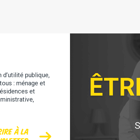
d’utilité publique,
ÊTR
tous : ménage et
résidences et
ministrative,
S
rire à la