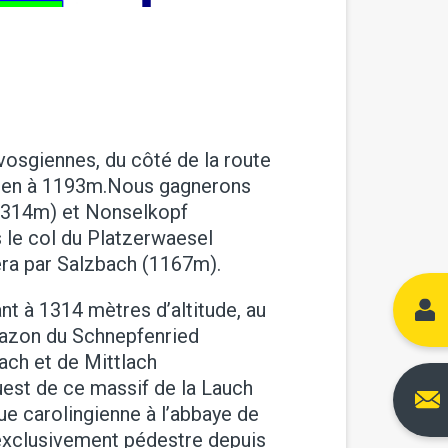
vosgiennes, du côté de la route
unnen à 1193m.Nous gagnerons
1314m) et Nonselkopf
 le col du Platzerwaesel
era par Salzbach (1167m).
t à 1314 mètres d’altitude, au
n gazon du Schnepfenried
ach et de Mittlach
ouest de ce massif de la Lauch
ue carolingienne à l’abbaye de
 exclusivement pédestre depuis