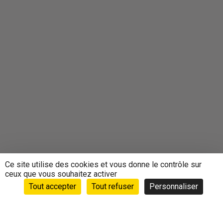
Ce site utilise des cookies et vous donne le contrôle sur
ceux que vous souhaitez activer
Tout accepter
Tout refuser
Personnaliser
Accueil
›
Animations
›
Agenda
›
CONFERENCE DU
SOMMEIL