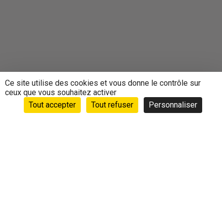
Ce site utilise des cookies et vous donne le contrôle sur
ceux que vous souhaitez activer
Tout accepter
Tout refuser
Personnaliser
Accueil
›
Animations
›
Agenda
›
CYCLE DE 5 SEANCES
DE RELAXATION GUIDEE PAR LES BOLS CHANTANTS