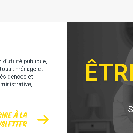
d’utilité publique,
ÊTR
tous : ménage et
résidences et
ministrative,
S
rire à la
sletter