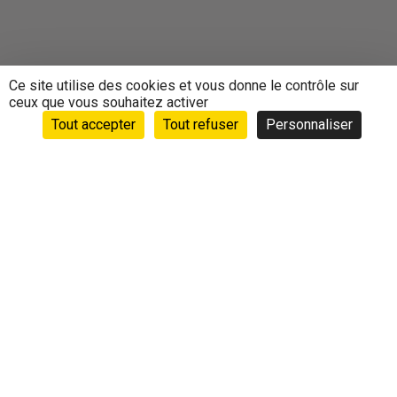
Ce site utilise des cookies et vous donne le contrôle sur
ceux que vous souhaitez activer
Tout accepter
Tout refuser
Personnaliser
Accueil
›
Animations
›
Agenda
›
CYCLE YOGA DOUX
CYCLE YOGA DOUX
ACL BERRWILLER - 30 RUE D'OR