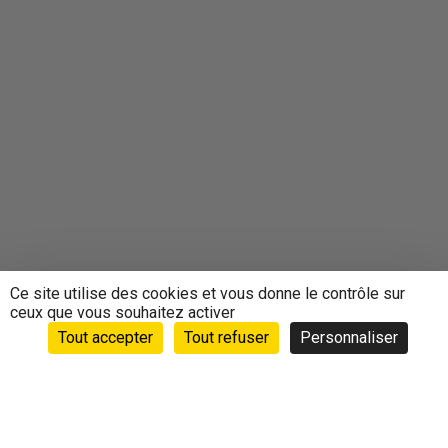
Ce site utilise des cookies et vous donne le contrôle sur
ceux que vous souhaitez activer
Tout accepter
Tout refuser
Personnaliser
Accueil
›
Animations
›
Agenda
›
EXPRESSION
CORPORELLE à WITTELSHEIM