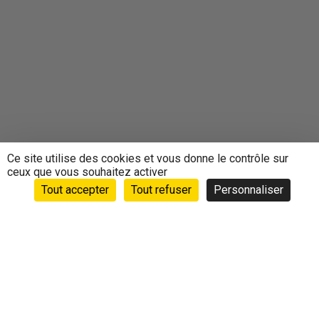
Ce site utilise des cookies et vous donne le contrôle sur
ceux que vous souhaitez activer
Tout accepter
Tout refuser
Personnaliser
Accueil
›
Animations
›
Agenda
›
Marche nordique pour
débutants à Mulhouse