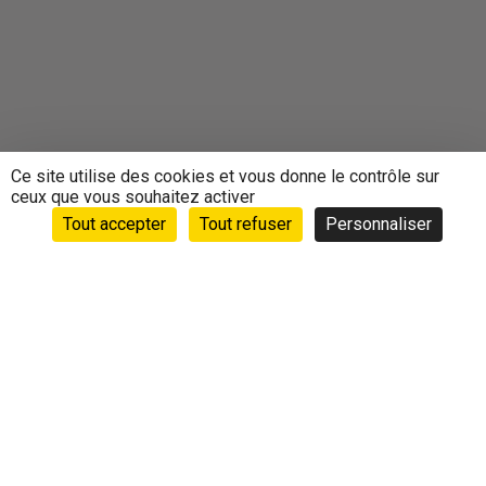
Ce site utilise des cookies et vous donne le contrôle sur
ceux que vous souhaitez activer
Tout accepter
Tout refuser
Personnaliser
Accueil
›
Animations
›
Agenda
›
RENCONTRE SANTÉ –
Pour votre cœur – Bougez plus !