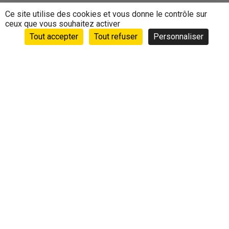
Ce site utilise des cookies et vous donne le contrôle sur
ceux que vous souhaitez activer
Tout accepter
Tout refuser
Personnaliser
Accueil
›
Animations
›
Agenda
›
SOPHROLOGIE AVRIL
2019
SOPHROLOGIE AVRIL 2019