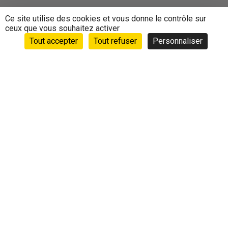
Ce site utilise des cookies et vous donne le contrôle sur
ceux que vous souhaitez activer
Tout accepter
Tout refuser
Personnaliser
Accueil
›
Animations
›
Agenda
›
SORTIE
COCHONNAILLES