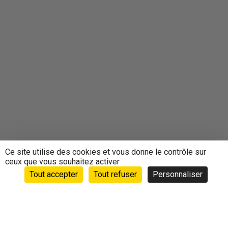
Ce site utilise des cookies et vous donne le contrôle sur
ceux que vous souhaitez activer
Tout accepter
Tout refuser
Personnaliser
Accueil
›
Animations
›
Agenda
›
THÉ DANSANT DU
PRINTEMPS LE 9 AVRIL 2019