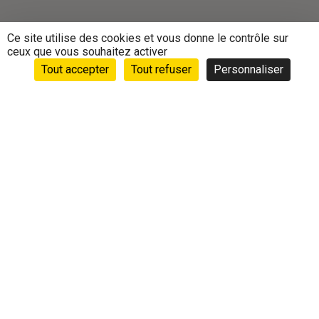
Ce site utilise des cookies et vous donne le contrôle sur
ceux que vous souhaitez activer
Tout accepter
Tout refuser
Personnaliser
Accueil
›
Animations
›
Vie des clubs
›
Randonnée Les
Joyeux Randonneurs