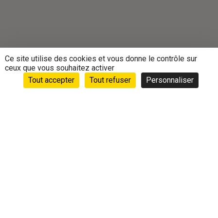
Ce site utilise des cookies et vous donne le contrôle sur
ceux que vous souhaitez activer
Tout accepter
Tout refuser
Personnaliser
Accueil
›
Animations
›
Vie des clubs
›
Randonnée Les
Joyeux Randonneurs