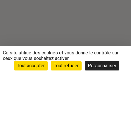
Ce site utilise des cookies et vous donne le contrôle sur
ceux que vous souhaitez activer
Tout accepter
Tout refuser
Personnaliser
Accueil
›
Animations
›
Vie des clubs
›
Rencontre des
bénévoles de Colmar et du Nord