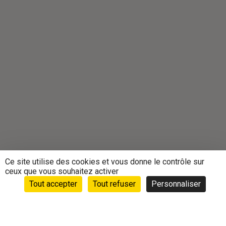
Ce site utilise des cookies et vous donne le contrôle sur
ceux que vous souhaitez activer
Tout accepter
Tout refuser
Personnaliser
Accueil
›
Animations
›
Vie des clubs
›
Sortie raquettes
avec Hubert et Georges