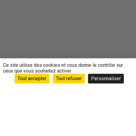
Ce site utilise des cookies et vous donne le contrôle sur
ceux que vous souhaitez activer
Tout accepter
Tout refuser
Personnaliser
Accueil
›
Animations
›
Agenda
›
SORTIE RANDONNEE
du 29 Août 2019 – METZERAL – KRUTH